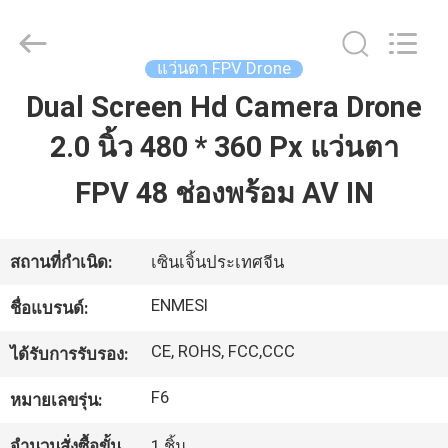
2026
Shenzhen
Anpo
Intelligence
Technology
แว่นตา FPV Drone
Co.,
Ltd..
All
Dual Screen Hd Camera Drone
บ้าน
Rights
Reserved.
2.0 นิ้ว 480 * 360 Px แว่นตา
สินค้า
FPV 48 ช่องพร้อม AV IN
เกี่ยว
สถานที่กำเนิด:
เซินเจิ้นประเทศจีน
กับ
ENMESI
ชื่อแบรนด์:
เรา
CE, ROHS, FCC,CCC
ได้รับการรับรอง:
F6
หมายเลขรุ่น:
ทัวร์
จำนวนสั่งซื้อขั้น
1 ชิ้น