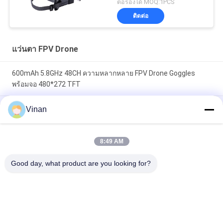
ต่อรองได้ MOQ:1PCS
Drone
ติดต่อ
แว่นตา FPV Drone
600mAh 5.8GHz 48CH ความหลากหลาย FPV Drone Goggles
พร้อมจอ 480*272 TFT
2.7 นิ้วมินิ TFT LCD 5.8 กิกะเฮิร์ตซ์ที่ดีที่สุดสำหรับผู้เริ่มต้นแข่ง FPV
Vinan
Goggles 48 ช่อง
TFT LCD ขนาดใหญ่ FOV Monocular 2.7 "5.8Ghz Quadcopter
8:49 AM
FPV Monitor สำหรับ Traversing Machine
Good day, what product are you looking for?
หมวดหมู่ยอดนิยม
ทั้งหมด
จอแสดงผลแบบสวม
แว่นตาอัจฉริยะ AR
ศีรษะ