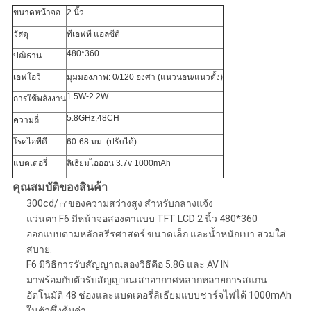
ขนาดหน้าจอ
2 นิ้ว
วัสดุ
ทีเอฟที แอลซีดี
480*360
ปณิธาน
เอฟโอวี
มุมมองภาพ: 0/120 องศา (แนวนอน/แนวตั้ง)
1.5W-2.2W
การใช้พลังงาน
5.8GHz,48CH
ความถี่
โรคไอพีดี
60-68 มม. (ปรับได้)
แบตเตอรี่
ลิเธียมไอออน 3.7v 1000mAh
คุณสมบัติของสินค้า
300cd/㎡ของความสว่างสูง สำหรับกลางแจ้ง
แว่นตา F6 มีหน้าจอสองตาแบบ TFT LCD 2 นิ้ว 480*360
ออกแบบตามหลักสรีรศาสตร์ ขนาดเล็ก และน้ำหนักเบา สวมใส่
สบาย.
F6 มีวิธีการรับสัญญาณสองวิธีคือ 5.8G และ AV IN
มาพร้อมกับตัวรับสัญญาณเสาอากาศหลากหลายการสแกน
อัตโนมัติ 48 ช่องและแบตเตอรี่ลิเธียมแบบชาร์จไฟได้ 1000mAh
ในตัวซึ่งคุ้มค่า