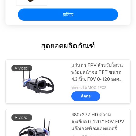
চালিয়ে
สุดยอดผลิตภัณฑ์
แว่นตา FPV สำหรับโดรน
พร้อมหน้าจอ TFT ขนาด
4.3 นิ้ว, FOV 0-120 องศา,
48 ช่อง
ต่อรองได้ MOQ:1PCS
ติดต่อ
480x272 HD ความ
ละเอียด 0-120 ° FOV FPV
แก๊กเกจพร้อมแบตเตอรี่
600mAh สําหรับหูฟัง