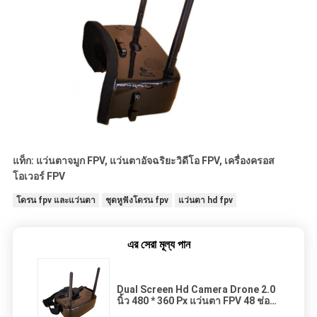
แท็ก: แว่นตาจมูก FPV, แว่นตาอัจฉริยะวิดีโอ FPV, เครื่องครอส
โอเวอร์ FPV
โดรน fpv และแว่นตา
ชุดหูฟังโดรน fpv
แว่นตา hd fpv
এর সেরা মূল্য পান
Dual Screen Hd Camera Drone 2.0
นิ้ว 480 * 360 Px แว่นตา FPV 48 ช่อง
พร้อม AV IN