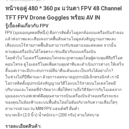
เป็น
หน้าจอคู่ 480 * 360 px แว่นตา FPV 48 Channel
ส่วน
TFT FPV Drone Goggles พร้อม AV IN
รู้เบื้องต้นเกี่ยวกับ FPV
ตัว
FPV (มุมมองบุคคลที่หนึ่ง) คือการติดตั้งโมดูลกล้องบนเครื่องบินจำลอง
แล้วส่งภาพและเสียงลงภาคพื้นดินผ่านโมดูลส่งสัญญาณภาพและ
เสียงแบบไร้สายภาคพื้นดินสามารถรับชมผ่านจอแสดงผล จากนั้น
ควบคุมเครื่องบินได้โดยตรง เช่นเดียวกับบนเครื่องบิน
โดยทั่วไป โมเดลรีโมตคอนโทรลจะถูกควบคุมโดยผู้ควบคุมที่ถือรีโมต
คอนโทรล ดูโมเดลรีโมตเพื่อควบคุมท่าทีและดำเนินการต่างๆ ให้เสร็จ
สิ้นแต่เราจะมีประสบการณ์ที่น่าตื่นเต้นและเป็นจริงได้อย่างไร?
ในช่วงไม่กี่ปีที่ผ่านมา ด้วยการลดขนาดอุปกรณ์อิเล็กทรอนิกส์ เรามี
โอกาสติดตั้งอุปกรณ์ส่งสัญญาณวิดีโอแบบไร้สายบนโมเดลโดยมี
ปริมาณและโหลดที่จำกัดมาก เพื่อให้ทราบถึงวิธีจัดการกับโมเดลจาก
มุมมองแรกเอฟเฟกต์คือคุณสามารถบินเครื่องบินจำลองหรือรถแข่ง
ของคุณในท้องฟ้าและบนพื้นดินโดยไม่ต้องกังวลกับความเสี่ยงใดๆ
สามารถสวมแว่น MINI FPV แฮนด์ฟรี ดื่มด่ำ
ขนาดเล็ก (2.0 นิ้ว) น้ำหนักเบา (200 กรัม) สวมใส่สบาย
รายละเอียดสินค้า: