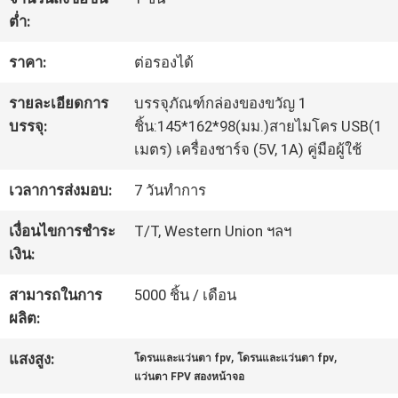
โรงงาน
ต่ำ:
ราคา:
ต่อรองได้
ควบคุม
รายละเอียดการ
บรรจุภัณฑ์กล่องของขวัญ 1
บรรจุ:
ชิ้น:145*162*98(มม.)สายไมโคร USB(1
คุณภาพ
เมตร) เครื่องชาร์จ (5V, 1A) คู่มือผู้ใช้
เวลาการส่งมอบ:
7 วันทำการ
ข่าว
เงื่อนไขการชำระ
T/T, Western Union ฯลฯ
เงิน:
กรณี
สามารถในการ
5000 ชิ้น / เดือน
ผลิต:
ขอ
,
,
แสงสูง:
โดรนและแว่นตา fpv
โดรนและแว่นตา fpv
ใบ
แว่นตา FPV สองหน้าจอ