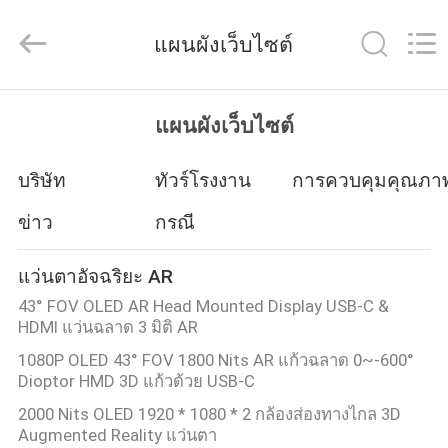
2026
Shenzhen
Anpo
แผนผังเว็บไซต์
Intelligence
Technology
Co.,
Ltd..
All
บ้าน
Rights
แผนผังเว็บไซต์
Reserved.
บริษัท
ทัวร์โรงงาน
การควบคุมคุณภา
สินค้า
ข่าว
กรณี
เกี่ยว
แว่นตาอัจฉริยะ AR
กับ
43° FOV OLED AR Head Mounted Display USB-C &
HDMI แว่นฉลาด 3 มิติ AR
เรา
1080P OLED 43° FOV 1800 Nits AR แก้วฉลาด 0~-600°
Dioptor HMD 3D แก้วด้วย USB-C
2000 Nits OLED 1920 * 1080 * 2 กล้องส่องทางไกล 3D
ทัวร์
Augmented Reality แว่นตา