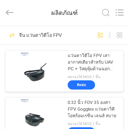
2026
Shenzhen
Anpo
ผลิตภัณฑ์
Intelligence
Technology
Co.,
Ltd..
All
92
บ้าน
Rights
จีน แว่นตาวิดีโอ FPV
Reserved.
แว่นตาอัจฉริยะ AR
สินค้า
แว่นตาวิดีโอ FPV เสา
อากาศเดียวสำหรับ UAV
PC + วัสดุหุ้มด้านนอก
เกี่ยว
ABS สีดำ
ต่อรองได้ MOQ:1 ชิ้น
ติดต่อ
กับ
89
จอแสดงผลแบบสวม
เรา
0.32 นิ้ว FOV 35 องศา
FPV Goggles แว่นตาวิดี
ศีรษะ
โอพร้อมเรซิ่น เลนส์ สบาย
ทัวร์
ต่อรองได้ MOQ:1 ชิ้น