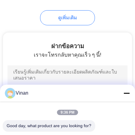
17
แว่นตาฝึกอบรมวิสัย
ดูเพิ่มเติม
ทัศน์
ฝากข้อความ
เราจะโทรกลับหาคุณเร็ว ๆ นี้!
54
แว่นตาอัจฉริยะบลูทูธ
Vinan
9:36 PM
Good day, what product are you looking for?