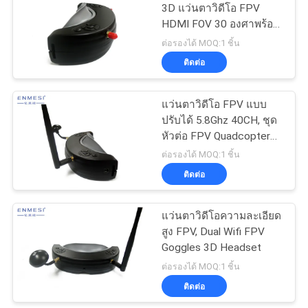
เป็น
3D แว่นตาวิดีโอ FPV
HDMI FOV 30 องศาพร้อม
ส่วน
78
กล้องหน้า
ต่อรองได้ MOQ:1 ชิ้น
ติดต่อ
ตัว
แว่นตา FPV Drone
แว่นตาวิดีโอ FPV แบบ
ปรับได้ 5.8Ghz 40CH, ชุด
หัวต่อ FPV Quadcopter
Kit
ต่อรองได้ MOQ:1 ชิ้น
ติดต่อ
17
แว่นตาวิดีโอความละเอียด
แว่นตาวิดีโอ FPV
สูง FPV, Dual Wifi FPV
Goggles 3D Headset
ต่อรองได้ MOQ:1 ชิ้น
ติดต่อ