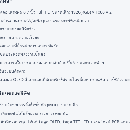
ติหลัก
ูลจอแสดงผล 0.7 นิ้ว Full HD ขนาดเล็ก: 1920(RGB) × 1080 × 2
ราส่วนคอนทราสต์สูงเพื่อคุณภาพของภาพที่เหนือกว่า
การแสดงผลสีที่กว้าง
าตอบสนองความเร็วสูง
ออกแบบที่น้ำหนักเบาและกะทัดรัด
์ชันประหยัดพลังงานขั้นสูง
มสามารถในการแสดงผลแบบกลับด้านขึ้น/ลง และขวา/ซ้าย
รับระบบติดตาม
สดงผล OLED สีแบบแอคทีฟเมทริกซ์พร้อมไดรฟ์แถบทรานซิสเตอร์ซิลิคอนผลึ
รียบของบริษัท
รับปริมาณการสั่งซื้อขั้นต่ำ (MOQ) ขนาดเล็ก
าที่แข่งขันได้พร้อมระยะเวลารอคอยสั้น
ูชันที่ครอบคลุม ได้แก่ โมดูล OLED, โมดูล TFT LCD, บอร์ดไดรฟ์ PCB แล