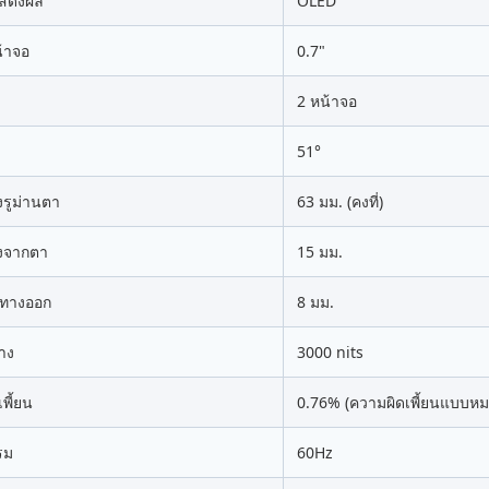
แสดงผล
OLED
้าจอ
0.7"
2 หน้าจอ
51°
งรูม่านตา
63 มม. (คงที่)
งจากตา
15 มม.
าทางออก
8 มม.
าง
3000 nits
พี้ยน
0.76% (ความผิดเพี้ยนแบบห
รม
60Hz