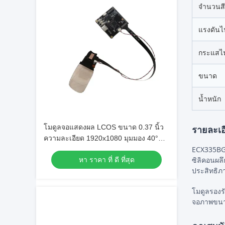
จำนวนสี
แรงดันไฟ
กระแสไ
ขนาด
น้ำหนัก
โมดูลจอแสดงผล LCOS ขนาด 0.37 นิ้ว
รายละเอ
ความละเอียด 1920x1080 มุมมอง 40°
ECX335BG 
และอัตราการรีเฟรช 120Hz สำหรับ
ซิลิคอนผลึ
หา ราคา ที่ ดี ที่สุด
แอปพลิเคชัน AR VR
ประสิทธิภ
โมดูลรองร
จอภาพขนา