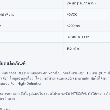
24 บิต (16.77 ล้าน)
ฟ้าที่จ่าย
+5VDC
ฟ
<200mA
37 มม. × 33 มม.
9.5 กรัม
ียดผลิตภัณฑ์
มีหน้าจอสี OLED แบบแอคทีฟเมทริกซ์ ขนาดเส้นทแยงมุม 1.8 ซม. (0.71 นิ
กเดี่ยว โมดูลขั้นสูงนี้รวมไดรเวอร์พาเนลและลอจิกเข้าด้วยกันเพื่อให้ได้ขน
าพแบบ Full High-Definition
ับการแสดงผลสีเต็มรูปแบบในระบบโปรเกรสซีฟ NTSC/PAL ทำให้เหมาะสำหร
ดเล็กมาก