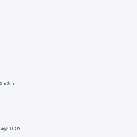
กเดี่ยว
ะโมดูล LCOS