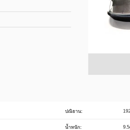
19
ปณิธาน:
9.5
น้ำหนัก: