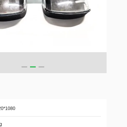
20*1080
g