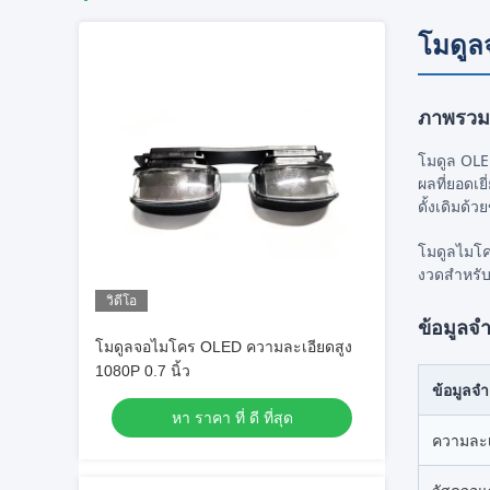
โมดูล
ภาพรวม
โมดูล OLE
ผลที่ยอดเ
ดั้งเดิมด
โมดูลไมโค
งวดสำหรับ
วิดีโอ
ข้อมูลจ
โมดูลจอไมโคร OLED ความละเอียดสูง
1080P 0.7 นิ้ว
ข้อมูลจ
หา ราคา ที่ ดี ที่สุด
ความละเ