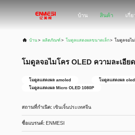
บ้าน
สินค้า
เกี่
บ้าน
>
ผลิตภัณฑ์
>
โมดูลแสดงผลขนาดเล็ก
>
โมดูลจอไม
โมดูลจอไมโคร OLED ความละเอียดสู
โมดูลแสดงผล amoled
โมดูลแสดงผล oled 
โมดูลแสดงผล Micro OLED 1080P
สถานที่กำเนิด:
เซินเจิ้นประเทศจีน
ชื่อแบรนด์:
ENMESI