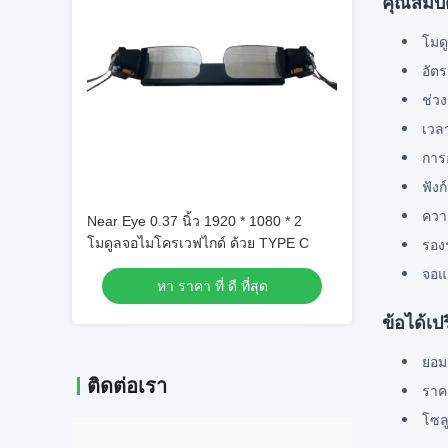
คุณสมบั
โมด
อัต
ช่วง
เวล
การ
ฟังก
ควา
Near Eye 0.37 นิ้ว 1920 * 1080 * 2
โมดูลจอไมโครเวฟไกด์ ด้วย TYPE C
รอง
จอแ
หา ราคา ที่ ดี ที่สุด
ข้อได้เป
ยอม
ติดต่อเรา
ราค
โซล