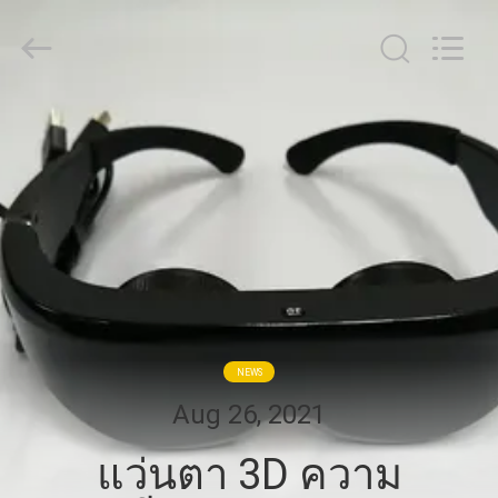
2026
Shenzhen
Anpo
Intelligence
Technology
Co.,
Ltd..
All
บ้าน
Rights
Reserved.
สินค้า
เกี่ยว
กับ
NEWS
เรา
Aug 26, 2021
แว่นตา 3D ความ
ทัวร์