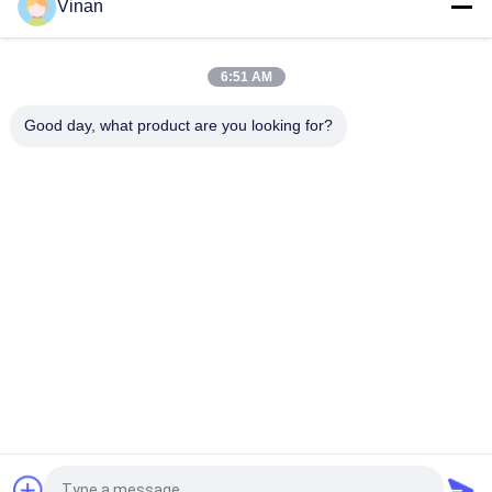
Vinan
ด้านบน
6:51 AM
Good day, what product are you looking for?
หมวดหมู่ยอดนิยม
ทั้งหมด
จอแสดงผลแบบสวม
แว่นตาอัจฉริยะ AR
ศีรษะ
แว่นตาวิดีโออัจฉริยะ 
แว่นตาอัจฉริยะ VR
3 มิติ
โมดูลแสดงผลขนาด
แว่นตาวิดีโอสำหรับ
เล็ก
โรงละครเคลื่อนที่
แว่นตา FPV Drone
แว่นตาวิดีโอ FPV