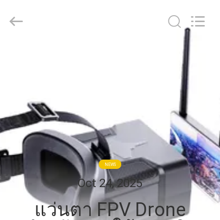
2026
Shenzhen
Anpo
Intelligence
Technology
Co.,
Ltd..
All
บ้าน
Rights
Reserved.
สินค้า
เกี่ยว
กับ
NEWS
เรา
Oct 24, 2025
แว่นตา FPV Drone
ทัวร์