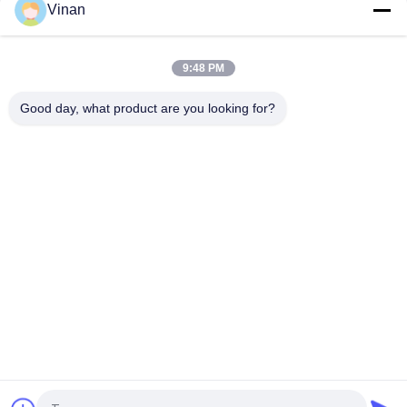
Vinan
ด้านบน
9:48 PM
Good day, what product are you looking for?
หมวดหมู่ยอดนิยม
ทั้งหมด
จอแสดงผลแบบสวม
แว่นตาอัจฉริยะ AR
ศีรษะ
แว่นตาวิดีโออัจฉริยะ 
แว่นตาอัจฉริยะ VR
3 มิติ
โมดูลแสดงผลขนาด
แว่นตาวิดีโอสำหรับ
เล็ก
โรงละครเคลื่อนที่
แว่นตา FPV Drone
แว่นตาวิดีโอ FPV