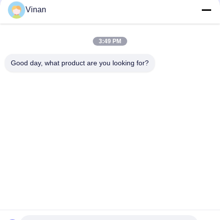
เป็น
ROI ของแว่นตาอัจฉริยะ
Vinan
ส่วน
3:49 PM
ตัว
loading...
Good day, what product are you looking for?
หมวดหมู่ยอดนิยม
ทั้งหมด
จอแสดงผลแบบสวม
แว่นตาอัจฉริยะ AR
ศีรษะ
แว่นตาวิดีโออัจฉริยะ 
แว่นตาอัจฉริยะ VR
3 มิติ
โมดูลแสดงผลขนาด
แว่นตาวิดีโอสำหรับ
เล็ก
โรงละครเคลื่อนที่
แว่นตา FPV Drone
แว่นตาวิดีโอ FPV