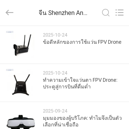
2026
Shenzhen
Anpo
จีน Shenzhen Anpo Intelligence Technology Co., Ltd. ข่าวของ บริษัท
Intelligence
Technology
Co.,
Ltd..
All
บ้าน
Rights
2025-10-24
Reserved.
ข้อดีหลักของการใช้แว่น FPV Drone
สินค้า
2025-10-24
เกี่ยว
ทำความเข้าใจแว่นตา FPV Drone:
ประตูสู่การบินที่ดื่มด่ำ
กับ
เรา
2025-09-24
มุมมองของผู้บริโภค: ทำไมจึงเป็นตัว
ทัวร์
เลือกที่น่าเชื่อถือ