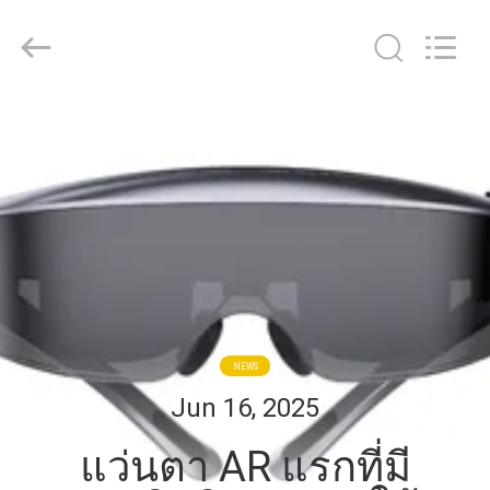
2026
Shenzhen
Anpo
Intelligence
Technology
Co.,
Ltd..
All
บ้าน
Rights
Reserved.
สินค้า
เกี่ยว
กับ
NEWS
เรา
Jun 16, 2025
แว่นตา AR แรกที่มี
ทัวร์