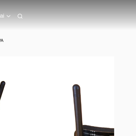
ai
VA