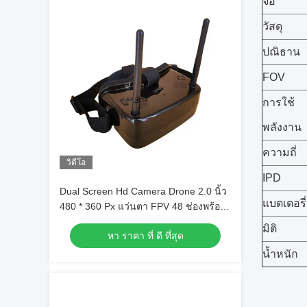
จอ
วัสดุ
ปณิธาน
FOV
การใช้
พลังงาน
ความถี่
วิดีโอ
IPD
Dual Screen Hd Camera Drone 2.0 นิ้ว
แบตเตอรี่
480 * 360 Px แว่นตา FPV 48 ช่องพร้อม
AV IN
มิติ
หา ราคา ที่ ดี ที่สุด
น้ำหนัก