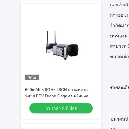
และดำเนิน
การย่อขน
จำกัดมาก
บนท้องฟ้
สามารถใส่
ขนาดเล็ก
วิดีโอ
รายละเอี
600mAh 5.8GHz 48CH ความหลาก
หลาย FPV Drone Goggles พร้อมจอ
480*272 TFT
หา ราคา ที่ ดี ที่สุด
ขนาดหน้