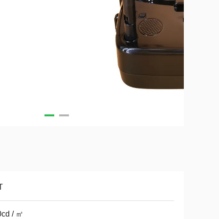
T
cd / ㎡