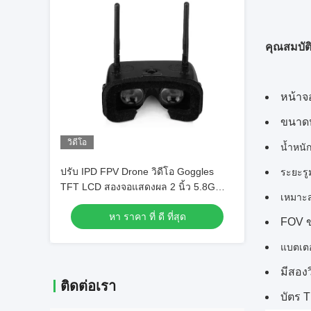
คุณสมบัต
หน้าจ
ขนาดหน
วิดีโอ
น้ำหนั
ปรับ IPD FPV Drone วิดีโอ Goggles
ระยะรู
TFT LCD สองจอแสดงผล 2 นิ้ว 5.8G
เหมาะส
ความถี่
หา ราคา ที่ ดี ที่สุด
FOV 
แบตเตอร
มีสอง
ติดต่อเรา
บัตร T