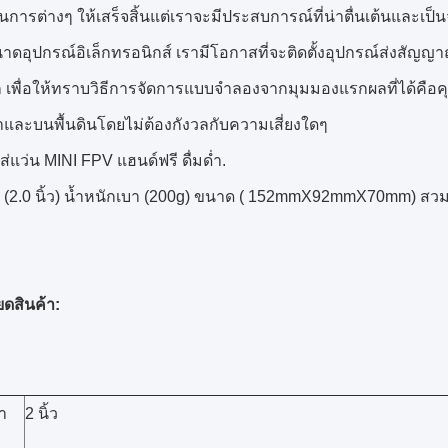
การต่างๆ ให้เสร็จสิ้นแต่เราจะมีประสบการณ์ที่น่าตื่นเต้นและเป็นจร
าดอุปกรณ์อิเล็กทรอนิกส์ เรามีโอกาสที่จะติดตั้งอุปกรณ์ส่งสัญญา
 เพื่อให้ทราบวิธีการจัดการแบบจำลองจากมุมมองแรกผลที่ได้คือ
าและบนพื้นดินโดยไม่ต้องกังวลกับความเสี่ยงใดๆ
แว่น MINI FPV แฮนด์ฟรี ดื่มด่ำ.
 (2.0 นิ้ว) น้ำหนักเบา (200g) ขนาด ( 152mmX92mmX70mm) สว
ยดสินค้า:
า
2 นิ้ว