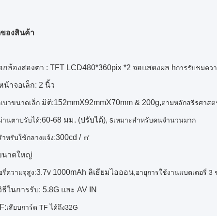
ิของสินค้า
อกล้องสองตา : TFT LCD
480*360
pix *2 จอแสดงผล h
การรับชมควา
้าจอเล็ก: 2 นิ้ว
มิติ:
152mmX92mmX70mm & 200g,
กเบาขนาดเล็ก
ตามหลักสรีรศาสต
60-68 มม. (ปรับได้), s
ม่านตาปรับได้:
เหมาะสำหรับคนจำนวนมาก
300cd / ㎡
ำหรับใช้กลางแจ้ง:
ขนาดใหญ่
3.7v 1000mAh ลิเธียมไอออน,
ี่ความจุสูง:
อายุการใช้งานแบตเตอรี่ 3 ช
วิธีในการรับ: 5.8G และ AV IN
F:
เสียบการ์ด TF ได้ถึง32G