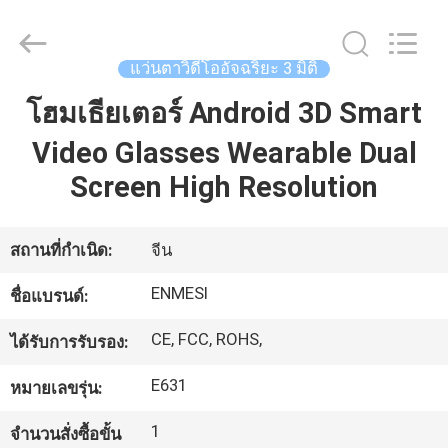
2026
Shenzhen
Anpo
Intelligence
Technology
แว่นตาวิดีโออัจฉริยะ 3 มิติ
Co.,
Ltd..
All
โฮมเธียเตอร์ Android 3D Smart
บ้าน
Rights
Reserved.
Video Glasses Wearable Dual
Screen High Resolution
สินค้า
สถานที่กำเนิด:
จีน
เกี่ยว
ENMESI
ชื่อแบรนด์:
กับ
CE, FCC, ROHS,
ได้รับการรับรอง:
เรา
E631
หมายเลขรุ่น:
ทัวร์
1
จำนวนสั่งซื้อขั้น