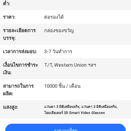
ต่ำ:
โรงงาน
ราคา:
ต่อรองได้
ควบคุม
รายละเอียดการ
กล่องของขวัญ
บรรจุ:
คุณภาพ
เวลาการส่งมอบ:
3-7 วันทำการ
ข่าว
เงื่อนไขการชำระ
T/T, Western Union ฯลฯ
เงิน:
สามารถในการ
10000 ชิ้น / เดือน
กรณี
ผลิต:
,
,
แสงสูง:
แว่นตา 3 มิติเสมือนจริง
แว่นตา 3 มิติเสมือนจริง
ขอ
โฮมเธียเตอร์ 3D Smart Video Glasses
ใบ
ราคาถูกที่สุด