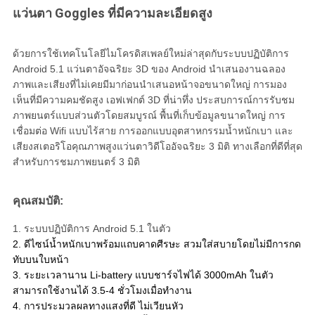
เป็น
แว่นตา Goggles ที่มีความละเอียดสูง
ส่วน
ด้วยการใช้เทคโนโลยีไมโครดิสเพลย์ใหม่ล่าสุดกับระบบปฏิบัติการ
ตัว
Android 5.1 แว่นตาอัจฉริยะ 3D ของ Android นำเสนองานฉลอง
ภาพและเสียงที่ไม่เคยมีมาก่อนนำเสนอหน้าจอขนาดใหญ่ การมอง
เห็นที่มีความคมชัดสูง เอฟเฟกต์ 3D ที่น่าทึ่ง ประสบการณ์การรับชม
ภาพยนตร์แบบส่วนตัวโดยสมบูรณ์ พื้นที่เก็บข้อมูลขนาดใหญ่ การ
เชื่อมต่อ Wifi แบบไร้สาย การออกแบบอุตสาหกรรมน้ำหนักเบา และ
เสียงสเตอริโอคุณภาพสูงแว่นตาวิดีโออัจฉริยะ 3 มิติ ทางเลือกที่ดีที่สุด
สำหรับการชมภาพยนตร์ 3 มิติ
คุณสมบัติ:
1. ระบบปฏิบัติการ Android 5.1 ในตัว
2. ดีไซน์น้ำหนักเบาพร้อมแถบคาดศีรษะ สวมใส่สบายโดยไม่มีการกด
ทับบนใบหน้า
3. ระยะเวลานาน Li-battery แบบชาร์จไฟได้ 3000mAh ในตัว
สามารถใช้งานได้ 3.5-4 ชั่วโมงเมื่อทำงาน
4. การประมวลผลทางแสงที่ดี ไม่เวียนหัว