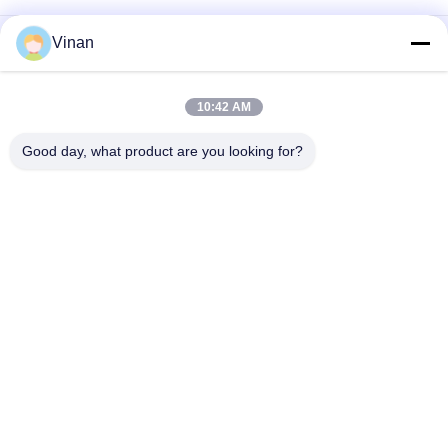
แว่นตาเสมือนจริง ENMESI 3D ความละเอียดสูง 1280 * 800 VR
Vinan
พร้อม WIFI / Bluetooth
TFT LCD 2.6 '' หน้าจอคู่ 3D สมาร์ทวิดีโอแว่นตา OTG AV ในเลนส์
10:42 AM
Gyroscope PMMA 6 แกน
Good day, what product are you looking for?
หมวดหมู่ยอดนิยม
ทั้งหมด
จอแสดงผลแบบสวม
แว่นตาอัจฉริยะ AR
ศีรษะ
แว่นตาวิดีโออัจฉริยะ 
แว่นตาอัจฉริยะ VR
3 มิติ
โมดูลแสดงผลขนาด
แว่นตาวิดีโอสำหรับ
เล็ก
โรงละครเคลื่อนที่
แว่นตา FPV Drone
แว่นตาวิดีโอ FPV