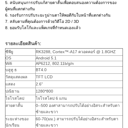
5. สนับสนุนการปรับแก้สายตาสั้นเพื่อตอบสนองความต้องการของ
ผู้คนที่แตกต่างกัน
6. รองรับการปรับระยะรูม่านตาให้พอดีกับใบหน้าที่แตกต่างกัน
7. สลับตามที่คุณต้องการด้วยวิดีโอ 2D / 3D
8. ยอมรับโลโก้และแพ็คเกจที่กำหนดเองแล้ว
รายละเอียดสินค้า:
ซีพียู
RK3288, Cortex™-A17 ควอดคอร์ @ 1.8GHZ
OS
Android 5.1
Wifi
AP6212, 802.11b/g/n
บลูทู ธ
BT4.0
วัสดุแสดงผล
TFT LCD
แสดง
2.6"
ปณิธาน
1280*800
ไจโรสโคป
ไจโรสโคป 6 แกน
สายตาสั้น
0--500 องศาสามารถปรับได้อย่างอิสระสำหรับตา
ซ้ายและขวา
ระยะห่างของ
60-70(มม.) สามารถปรับได้อย่างอิสระสำหรับตา
นักเรียน
ซ้ายและขวา