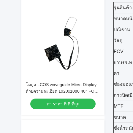
รุ่นสินค้า
ขนาดหน้
ปณิธาน
วัสดุ
FOV
ยาบรรเท
ตา
ช่องมอง
โมดูล LCOS waveguide Micro Display
ด้วยความละเอียด 1920x1080 40° FOV
การบิดเบ
และอัตราการอัพฟรี 120Hz
หา ราคา ที่ ดี ที่สุด
MTF
ขนาด
ชั่งน้ำหนั