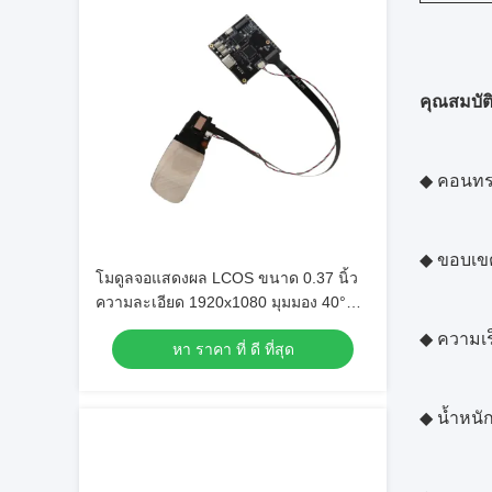
คุณสมบัต
◆
คอนทรา
◆
ขอบเขต
โมดูลจอแสดงผล LCOS ขนาด 0.37 นิ้ว
ความละเอียด 1920x1080 มุมมอง 40°
และอัตราการรีเฟรช 120Hz สำหรับ
◆
ความเร
หา ราคา ที่ ดี ที่สุด
แอปพลิเคชัน AR VR
◆
น้ำหนั