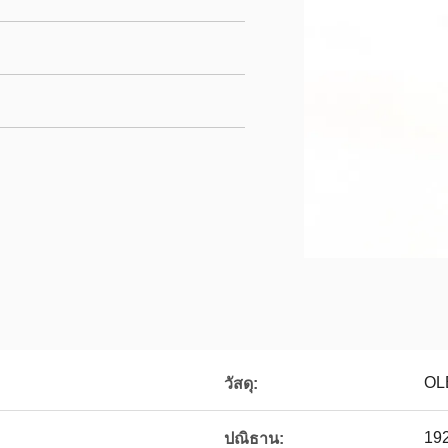
OL
วัสดุ:
19
ปณิธาน: