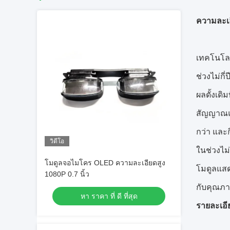
ความละเอ
เทคโนโลย
ช่วงไม่ก
ผลดั้งเด
สัญญาณแบ
กว่า และ
วิดีโอ
ในช่วงไม
โมดูลจอไมโคร OLED ความละเอียดสูง
โมดูลแสด
1080P 0.7 นิ้ว
กับคุณภ
หา ราคา ที่ ดี ที่สุด
รายละเอี