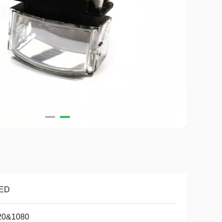
ED
20&1080