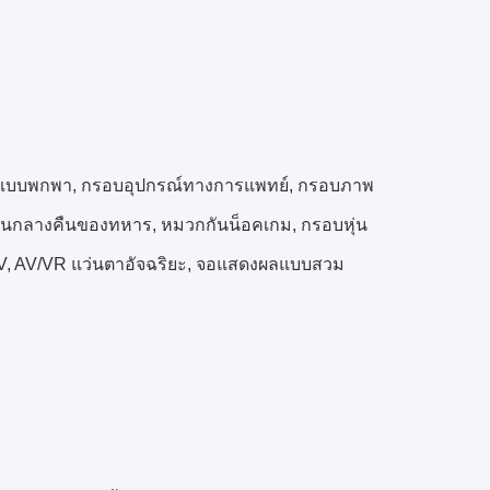
แบบพกพา, กรอบอุปกรณ์ทางการแพทย์, กรอบภาพ
อนกลางคืนของทหาร, หมวกกันน็อคเกม, กรอบหุ่น
PV, AV/VR แว่นตาอัจฉริยะ, จอแสดงผลแบบสวม