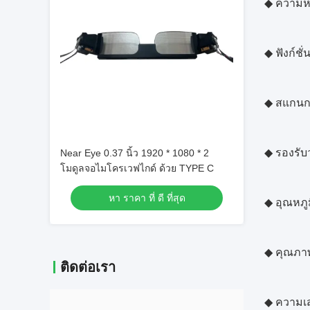
◆
ความห
◆
ฟังก์ชั
◆
สแกนกา
◆
รองรั
Near Eye 0.37 นิ้ว 1920 * 1080 * 2
โมดูลจอไมโครเวฟไกด์ ด้วย TYPE C
หา ราคา ที่ ดี ที่สุด
◆
อุณหภู
◆
คุณภา
ติดต่อเรา
◆
ความเ