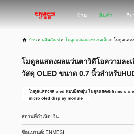
บ้าน
สินค้า
เกี่
บ้าน
>
ผลิตภัณฑ์
>
โมดูลแสดงผลขนาดเล็ก
>
โมดูลแสดง
โมดูลแสดงผลแว่นตาวิดีโอความละเอี
วัสดุ OLED ขนาด 0.7 นิ้วสำหรับHU
โมดูลแสดงผล oled แบบยืดหยุ่น โมดูลแสดงผล micro ol
micro oled display module
สถานที่กำเนิด:
จีน
ชื่อแบรนด์:
ENMESI