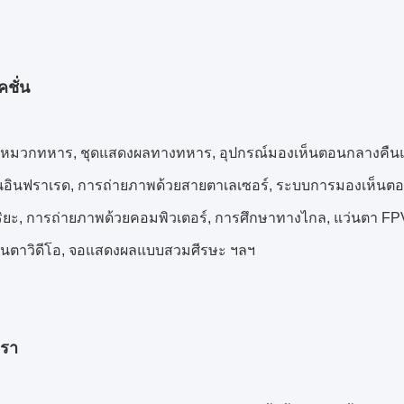
ชั่น
หมวกทหาร, ชุดแสดงผลทางทหาร, อุปกรณ์มองเห็นตอนกลางคืน
อินฟราเรด, การถ่ายภาพด้วยสายตาเลเซอร์, ระบบการมองเห็นต
ริยะ, การถ่ายภาพด้วยคอมพิวเตอร์, การศึกษาทางไกล, แว่นตา F
ว่นตาวิดีโอ, จอแสดงผลแบบสวมศีรษะ ฯลฯ
เรา