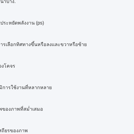
นาบาง.
่นประหยัดพลังงาน (ps)
รเลือกทิศทางขึ้นหรือลงและขวาหรือซ้าย
บวงโคจร
มิการใช้งานที่หลากหลาย
พของภาพที่สม่ำเสมอ
สถียรของภาพ