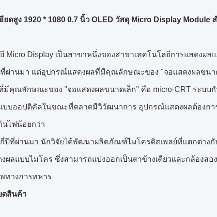
ียดสูง 1920 * 1080 0.7 นิ้ว OLED วัสดุ Micro Display Module ส
ี Micro Display เป็นสาขาหนึ่งของสาขาเทคโนโลยีการแสดงผลแ
ี่ปีที่ผ่านมา แต่อุปกรณ์แสดงผลที่มีคุณลักษณะของ "จอแสดงผลขน
ิมที่มีคุณลักษณะของ "จอแสดงผลขนาดเล็ก" คือ micro-CRT ระบ
บออปติคัลในขณะที่ตลาดมีวิวัฒนาการ อุปกรณ์แสดงผลต้องการทา
กินไฟน้อยกว่า
่กี่ปีที่ผ่านมา นักวิจัยได้พัฒนาผลิตภัณฑ์ไมโครดิสเพลย์ที่แตก
งผลแบบไมโคร ซึ่งสามารถแบ่งออกเป็นตาข้างเดียวและกล้องสองตา
าพทางการทหาร
ยดสินค้า