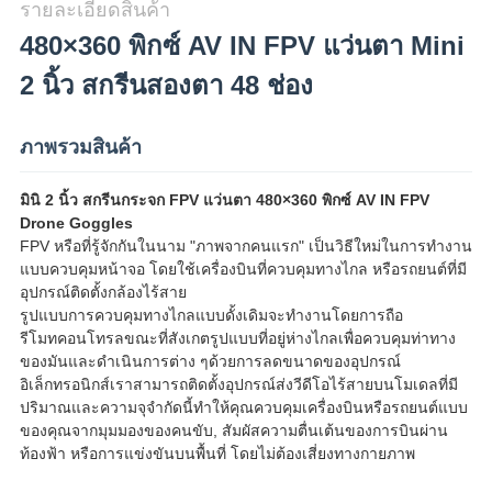
เป็น
รายละเอียดสินค้า
480×360 พิกซ์ AV IN FPV แว่นตา Mini
ส่วน
2 นิ้ว สกรีนสองตา 48 ช่อง
ตัว
ภาพรวมสินค้า
มินิ 2 นิ้ว สกรีนกระจก FPV แว่นตา 480×360 พิกซ์ AV IN FPV
Drone Goggles
FPV หรือที่รู้จักกันในนาม "ภาพจากคนแรก" เป็นวิธีใหม่ในการทํางาน
แบบควบคุมหน้าจอ โดยใช้เครื่องบินที่ควบคุมทางไกล หรือรถยนต์ที่มี
อุปกรณ์ติดตั้งกล้องไร้สาย
รูปแบบการควบคุมทางไกลแบบดั้งเดิมจะทํางานโดยการถือ
รีโมทคอนโทรลขณะที่สังเกตรูปแบบที่อยู่ห่างไกลเพื่อควบคุมท่าทาง
ของมันและดําเนินการต่าง ๆด้วยการลดขนาดของอุปกรณ์
อิเล็กทรอนิกส์เราสามารถติดตั้งอุปกรณ์ส่งวีดีโอไร้สายบนโมเดลที่มี
ปริมาณและความจุจํากัดนี้ทําให้คุณควบคุมเครื่องบินหรือรถยนต์แบบ
ของคุณจากมุมมองของคนขับ, สัมผัสความตื่นเต้นของการบินผ่าน
ท้องฟ้า หรือการแข่งขันบนพื้นที่ โดยไม่ต้องเสี่ยงทางกายภาพ