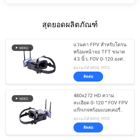
สุดยอดผลิตภัณฑ์
แว่นตา FPV สำหรับโดรน
พร้อมหน้าจอ TFT ขนาด
4.3 นิ้ว, FOV 0-120 องศา,
48 ช่อง
ต่อรองได้ MOQ:1PCS
ติดต่อ
480x272 HD ความ
ละเอียด 0-120 ° FOV FPV
แก๊กเกจพร้อมแบตเตอรี่
600mAh สําหรับหูฟัง
ต่อรองได้ MOQ:1PCS
Drone
ติดต่อ