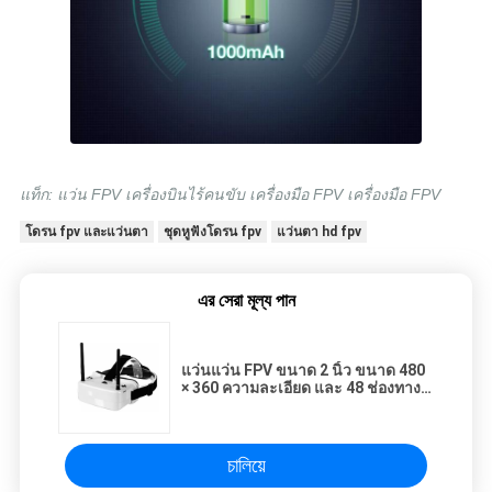
แท็ก: แว่น FPV เครื่องบินไร้คนขับ เครื่องมือ FPV เครื่องมือ FPV
โดรน fpv และแว่นตา
ชุดหูฟังโดรน fpv
แว่นตา hd fpv
এর সেরা মূল্য পান
แว่นแว่น FPV ขนาด 2 นิ้ว ขนาด 480
× 360 ความละเอียด และ 48 ช่องทาง
สําหรับการแข่ง Drone
চালিয়ে