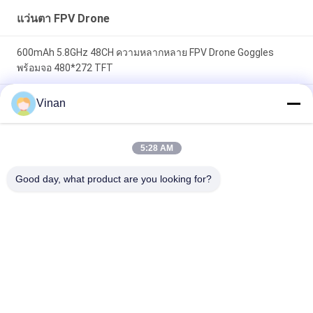
แว่นตา FPV Drone
600mAh 5.8GHz 48CH ความหลากหลาย FPV Drone Goggles
พร้อมจอ 480*272 TFT
2.7 นิ้วมินิ TFT LCD 5.8 กิกะเฮิร์ตซ์ที่ดีที่สุดสำหรับผู้เริ่มต้นแข่ง FPV
Vinan
Goggles 48 ช่อง
TFT LCD ขนาดใหญ่ FOV Monocular 2.7 "5.8Ghz Quadcopter
5:28 AM
FPV Monitor สำหรับ Traversing Machine
Good day, what product are you looking for?
หมวดหมู่ยอดนิยม
ทั้งหมด
จอแสดงผลแบบสวม
แว่นตาอัจฉริยะ AR
ศีรษะ
แว่นตาวิดีโออัจฉริยะ 
แว่นตาอัจฉริยะ VR
3 มิติ