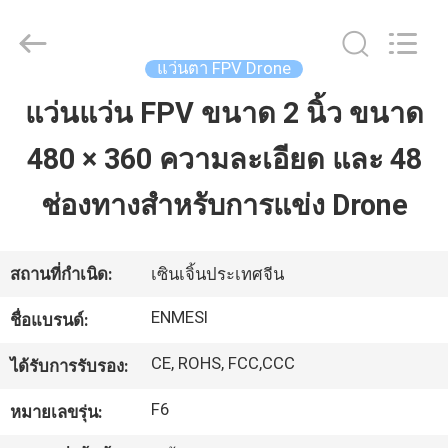
2026
Shenzhen
Anpo
Intelligence
Technology
แว่นตา FPV Drone
Co.,
Ltd..
All
แว่นแว่น FPV ขนาด 2 นิ้ว ขนาด
บ้าน
Rights
Reserved.
480 × 360 ความละเอียด และ 48
สินค้า
ช่องทางสําหรับการแข่ง Drone
เกี่ยว
สถานที่กำเนิด:
เซินเจิ้นประเทศจีน
กับ
ENMESI
ชื่อแบรนด์:
เรา
CE, ROHS, FCC,CCC
ได้รับการรับรอง:
F6
หมายเลขรุ่น:
ทัวร์