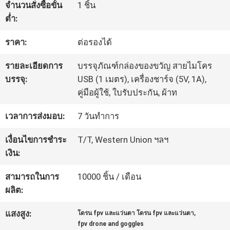
จำนวนสั่งซื้อขั้น
1 ชิ้น
โรงงาน
ต่ำ:
ราคา:
ต่อรองได้
ควบคุม
รายละเอียดการ
บรรจุภัณฑ์กล่องของขวัญ สายไมโคร
คุณภาพ
บรรจุ:
USB (1 เมตร), เครื่องชาร์จ (5V, 1A),
คู่มือผู้ใช้, ใบรับประกัน, ผ้าท
ข่าว
เวลาการส่งมอบ:
7 วันทำการ
เงื่อนไขการชำระ
T/T, Western Union ฯลฯ
กรณี
เงิน:
สามารถในการ
10000 ชิ้น / เดือน
ผลิต:
ขอ
,
แสงสูง:
โดรน fpv และแว่นตา โดรน fpv และแว่นตา
ใบ
fpv drone and goggles