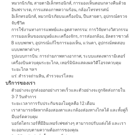
หมวกนิรภัย, สายตาอิเล็กทรอนิกส์, การมองเห็นตอนกลางคืนด้วย
อินฟราเรด, การแสดงภาพความร้อน, กล้องโทรทรรศน์
อิเล็กทรอนิกส์, หมวกนิรภัยบนเครื่องบิน, ปืนสายตา, อุปกรณ์ตรวจ
จับชีวิต
การใช้งานทางการแพทย์และอุตสาหกรรม: การวิจัยทางวิศวกรรม
การมองเห็นของมนุษย์และเครื่องจักร, การส่องกล้อง, อัลตราซาวด์
B แบบพกพา, อุปกรณ์แก้ไขการมองเห็น, แว่นตา, อุปกรณ์ทดสอบ
แบบพกพาต่างๆ
รูปแบบการบิน: การถ่ายภาพทางอากาศ, ระบบแสดงพารามิเตอร์
เครื่องบินควบคุมระยะไกล, เทอร์มินัลแสดงผลวิดีโอรถควบคุม
ระยะไกล ฯลฯ
แร่: สำรวจถ่านหิน, สำรวจแร่โลหะ
บริการของเรา
ตัวอย่างจะถูกส่งออกอย่างรวดเร็วและตัวอย่างจะถูกจัดส่งภายใน
3-7 วันทำการ
ระยะเวลาการรับประกันของโมดูลคือ 12 เดือน
เราสามารถจัดหากล้องสองตาและกล้องส่องทางไกลได้ และทั้งคู่ก็
มีบอร์ดควบคุม
บอร์ดไดรเวอร์ที่มีอินเทอร์เฟซต่างๆ สามารถปรับแต่งได้ และเรา
จะออกแบบตามความต้องการของคุณ