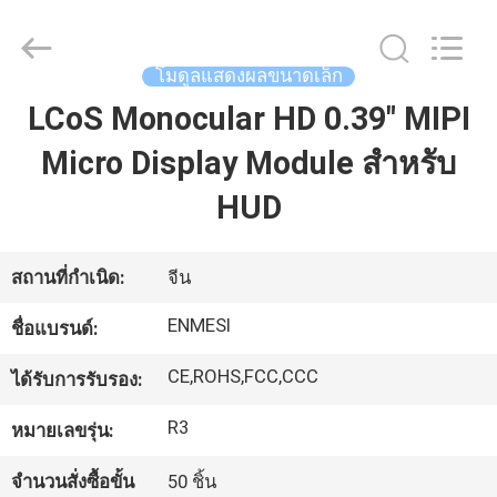
2026
Shenzhen
Anpo
Intelligence
Technology
โมดูลแสดงผลขนาดเล็ก
Co.,
Ltd..
All
LCoS Monocular HD 0.39" MIPI
บ้าน
Rights
Reserved.
Micro Display Module สำหรับ
HUD
สินค้า
สถานที่กำเนิด:
จีน
เกี่ยว
ENMESI
ชื่อแบรนด์:
กับ
CE,ROHS,FCC,CCC
ได้รับการรับรอง:
เรา
R3
หมายเลขรุ่น:
ทัวร์
จำนวนสั่งซื้อขั้น
50 ชิ้น