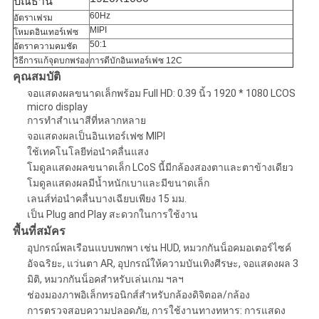
ปณิธาน
60Hz
อัตราเฟรม
MIPI
โหมดอินเทอร์เฟซ
50:1
อัตราความคมชัด
วิธีการแก้จุดบกพร่อง
การดีบักอินเทอร์เฟซ 12C
คุณสมบัติ
จอแสดงผลขนาดเล็กพร้อม Full HD: 0.39 นิ้ว 1920 * 1080 LCOS
micro display
การทำสำเนาสีที่หลากหลาย
จอแสดงผลเป็นอินเทอร์เฟซ MIPI
ใช้เทคโนโลยีท่อนำคลื่นแสง
โมดูลแสดงผลขนาดเล็ก LCoS นี้มีกล้องสองตาและตาข้างเดียว
โมดูลแสดงผลมีน้ำหนักเบาและมีขนาดเล็ก
เลนส์ท่อนำคลื่นบางเฉียบเพียง 15 มม.
เป็น Plug and Play สะดวกในการใช้งาน
พื้นที่สมัคร
อุปกรณ์พลเรือนแบบพกพา เช่น HUD, หมวกกันน็อคมอเตอร์ไซค์
อัจฉริยะ, แว่นตา AR, อุปกรณ์ให้ความบันเทิงศีรษะ, จอแสดงผล 3
มิติ, หมวกกันน็อคสำหรับเล่นเกม ฯลฯ
ช่องมองภาพอิเล็กทรอนิกส์สำหรับกล้องดิจิตอล/กล้อง
การตรวจสอบความปลอดภัย, การใช้งานทางทหาร: การแสดง