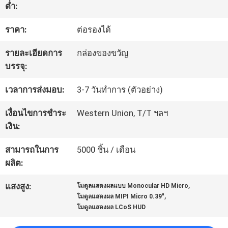
ต่ำ:
โรงงาน
ราคา:
ต่อรองได้
ควบคุม
รายละเอียดการ
กล่องของขวัญ
บรรจุ:
คุณภาพ
เวลาการส่งมอบ:
3-7 วันทำการ (ตัวอย่าง)
ข่าว
เงื่อนไขการชำระ
Western Union, T/T ฯลฯ
เงิน:
สามารถในการ
5000 ชิ้น / เดือน
กรณี
ผลิต:
,
แสงสูง:
โมดูลแสดงผลแบบ Monocular HD Micro
ขอ
,
โมดูลแสดงผล MIPI Micro 0.39"
โมดูลแสดงผล LCoS HUD
ใบ