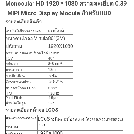
เป็น
Monocular HD 1920 * 1080 ความละเอียด 0.39
"MIPI Micro Display Module สำหรับHUD
ส่วน
รายละเอียดสินค้า
ตัว
เวฟไกด์
เทคโนโลยีการแสดงผล
ขนาดหน้าจอ Virtula
86"(3M)
ปณิธาน
1920X1080
ความหนาของเลนส์เวฟไกด์
1.5mm
FOV
40°
กล่องตา
8*8mm²
บรรเทาตา
18mm
การบิดเบือน
＜4%
＞82%
อัตราการส่งผ่าน
ขนาดหน้าจอ LCoS
0.39"
FPS
120Hz
Pixel Pitch
4.5
μm
น้ำหนักโมดูล
16g
รายละเอียดหน้าจอ LCOS
ประเภทการแสดงผล
LCoS ชนิดสะท้อนแสง (
คริสตัลเหลวบนซิลิคอน)
0.39"
ขนาด
1920X1080