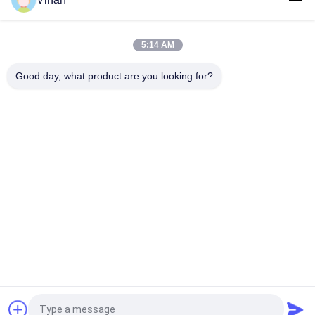
แสดงผล โมดูลสำหรับหมวกกันน็อค AR
Drive Plate Micro Display Module , ขนาดเล็ก 0 . จอแสดงผล OLED
5:14 AM
ความละเอียด 1920 และ 1080 ขนาด 7 นิ้ว
Good day, what product are you looking for?
หมวดหมู่ยอดนิยม
ทั้งหมด
จอแสดงผลแบบสวม
แว่นตาอัจฉริยะ AR
ศีรษะ
แว่นตาวิดีโออัจฉริยะ 
แว่นตาอัจฉริยะ VR
3 มิติ
โมดูลแสดงผลขนาด
แว่นตาวิดีโอสำหรับ
เล็ก
โรงละครเคลื่อนที่
แว่นตา FPV Drone
แว่นตาวิดีโอ FPV
ขอใบเสนอราคา