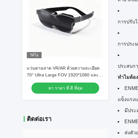
การปรับไ
การประมว
วิดีโอ
ประสบกา
แว่นตาฉลาด VR/AR ด้วยความละเอียด
70° Ultra Large FOV 1920*1080 และ
ทําไมต้อ
ความเชื่อมต่อ USB-C
หา ราคา ที่ ดี ที่สุด
ENMES
แข็งแรงแ
มีประ
ติดต่อเรา
ENMES
ส่งตัวอ