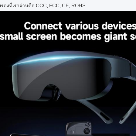
บรองที่เราผ่านคือ CCC, FCC, CE, ROHS