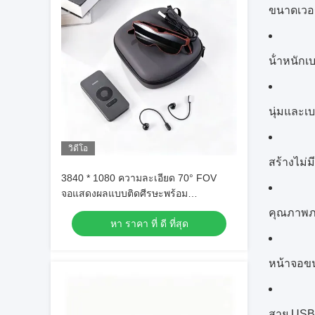
ขนาดเวอร์
น้ําหนัก
นุ่มและเ
วิดีโอ
สร้างไม
3840 * 1080 ความละเอียด 70° FOV
จอแสดงผลแบบติดศีรษะพร้อม
+2.0D~-6.0D ไดออปเตอร์ - แว่นตา
คุณภาพภ
หา ราคา ที่ ดี ที่สุด
อัจฉริยะ AR
หน้าจอข
สาย USB-