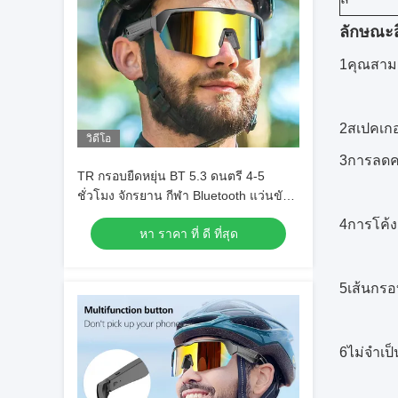
ลักษณะส
1คุณสามา
2สเปคเกอร
วิดีโอ
3การลดคว
TR กรอบยืดหยุ่น BT 5.3 ดนตรี 4-5
ชั่วโมง จักรยาน กีฬา Bluetooth แว่นขับ
รถ
4การโค้
หา ราคา ที่ ดี ที่สุด
5เส้นกรอ
6ไม่จําเป