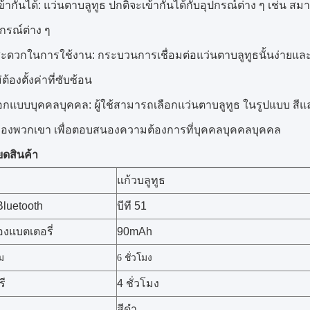
้ากันได้: แว่นตาบลูทูธ ปกติจะเข้ากันได้กับอุปกรณ์ต่าง ๆ เช่น สมา
ปกรณ์ต่าง ๆ
ดวกในการใช้งาน: กระบวนการเชื่อมต่อแว่นตาบลูทูธนั้นง่ายและรวดเร็
ต้องตั้งค่าที่ซับซ้อน
อกแบบบุคคลบุคคล: ผู้ใช้สามารถเลือกแว่นตาบลูทูธ ในรูปแบบ ส
องพวกเขา เพื่อตอบสนองความต้องการที่บุคคลบุคคลบุคคล
ยดสินค้า
แก้วบลูทูธ
 Bluetooth
บีที 51
งแบตเตอรี่
90mAh
ม
6 ชั่วโมง
ี
4 ชั่วโมง
สีดํา