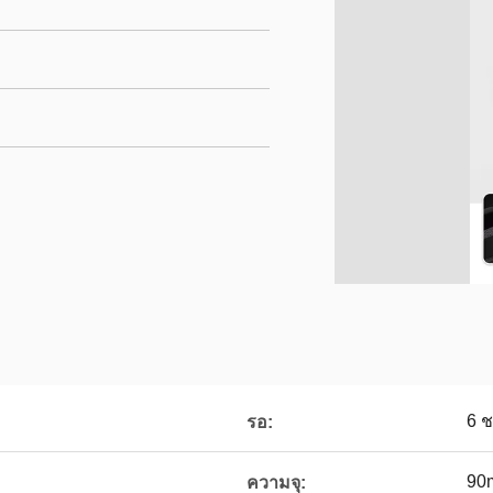
6 
รอ:
90
ความจุ: