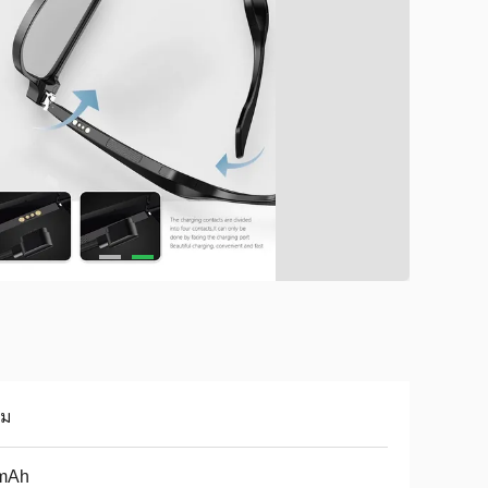
ชม
mAh