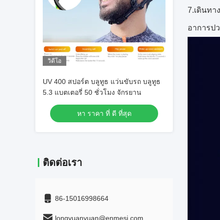
7.เดินทา
อาการปวด
วิดีโอ
UV 400 สปอร์ต บลูทูธ แว่นขับรถ บลูทูธ
5.3 แบตเตอรี่ 50 ชั่วโมง จักรยาน
หา ราคา ที่ ดี ที่สุด
ติดต่อเรา
86-15016998664
longyuanyuan@enmesi.com