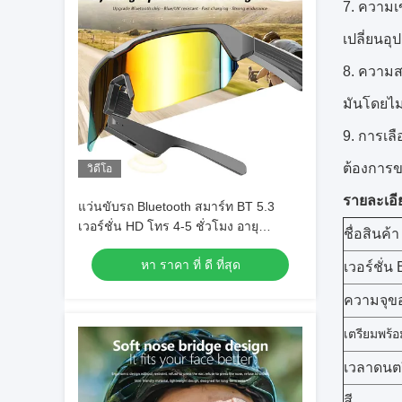
ความเข
เปลี่ยนอุ
ความสะ
มันโดยไม่
การเลื
ต้องการข
วิดีโอ
รายละเอี
แว่นขับรถ Bluetooth สมาร์ท BT 5.3
เวอร์ชั่น HD โทร 4-5 ชั่วโมง อายุ
ชื่อสินค้า
แบตเตอรี่สําหรับเกมส์ / จักรยาน / ขับรถ /
หา ราคา ที่ ดี ที่สุด
วิ่ง / ตกปลา
เวอร์ชั่น
ความจุขอ
เตรียมพร้อ
เวลาดนตร
สี