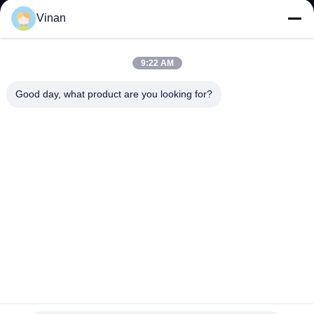
โรงงาน
Vinan
9:22 AM
ควบคุม
Good day, what product are you looking for?
คุณภาพ
ข่าว
กรณี
ขอ
แว่นตา 3 มิติ 200 นิ้ว HMD Binocular Head Mounted Display
ใบ
1.65W