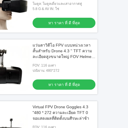
โมดูล: โมดูลเดี่ยวและเสาอากาศคู่
5.8 G & AV IN: ใช่
หา ราคา ที่ ดี ที่สุด
แว่นตาวิดีโอ FPV แบบหน่วงเวลา
สั้นสำหรับ Drone 4.3 '' TFT ความ
ละเอียดสูงขนาดใหญ่ FOV Helmet
5.8G
FOV: 116 องศา
ปณิธาน: 480*272
หา ราคา ที่ ดี ที่สุด
อ
วิดีโอ
Virtual FPV Drone Goggles 4.3
าพสูงใหม่สุด 1920 * 1080 แอนรอยด์
1080P USB C HDMI Android AR แก
"480 * 272 ความละเอียด TFT 0
R Smart Glasses ด้วย TYPE C
ฉลาด Head Mounted Display WIFI
จอแสดงผลที่ติดตั้งบนศีรษะล่าช้า
Bluetooth
หา ราคา ที่ ดี ที่สุด
หา ราคา ที่ ดี ที่สุด
FOV: 116 องศา