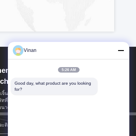
Vinan
enzhen Anpo Intelligence
5:26 AM
chnology Co., Ltd.
Good day, what product are you looking 
for?
นเจิ้น Anpo Intelligence Technology Co. , Ltd เป็น
ษัทที่เชี่ยวชาญด้านแว่นตาอัจฉริยะและโมดูลจอแสดง
นาดเล็ก มีประสบการณ์หลายปี
ะติดต่อคุณเร็วที่สุดเท่าที่จะทําได้