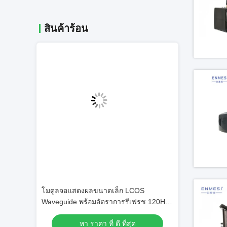
สินค้าร้อน
วิดีโอ
o ความ
โมดูลจอแสดงผลขนาดเล็ก LCOS
แอนดรอยด์ 11
พร้อมมุมมอง
Waveguide พร้อมอัตราการรีเฟรช 120Hz,
สูง 200:1
FOV 40°, และความละเอียด 1920x1080
ุด
หา ราคา ที่ ดี ที่สุด
หา รา