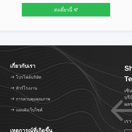
ส่งเดี๋ยวนี้
เกี่ยวกับเรา
Sh
โปรไฟล์บริษัท
Te
ทัวร์โรงงาน
เซิ
บริ
การควบคุมคุณภาพ
ผลข
แผนผังเว็บไซต์
เราจ
เหตุการณ์ที่เกิดขึ้น