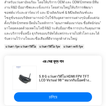
สำหรับแว่นตาอัจฉริยะ โดยให้บริการ OEM และ ODM Enmesi มีทีม
งาน R&D มืออาชีพและแข็งแกร่ง โดยส่วนใหญ่ให้บริการพัฒนา
ซอฟต์แวร์และฮาร์ดแวร์ และ ID ผลิตภัณฑ์ & MDผลิตภัณฑ์และ
โซลูชั่นของบริษัทสามารถนำไปใช้กับอุตสาหกรรมต่างๆนับตั้งแต่ก่อ
ตั้งบริษัท Enmesi ยึดมั่นในหลักการ "คุณภาพต้องมาก่อน ซื่อสัตย์ก่อน"
มาโดยตลอดด้วยเทคโนโลยี R&D ระดับมืออาชีพ การประกันคุณภาพ
และบริการชั้นหนึ่ง ธุรกิจของบริษัทได้แพร่กระจายไปทั่วโลก และได้
รับความไว้วางใจและชื่อเสียงที่ดีจากลูกค้าส่วนใหญ่
แว่นตา fpv แว่นตาวิดีโอ
แว่นตาวิดีโอ fpv
แว่นตา wifi fpv
এর সেরা মূল্য পান
5.8 G แว่นตาวิดีโอ HDMI FPV TFT
LCD Virtual 98 '' หมวกกันน็อคข้าง
เดียวหนึ่งหน้าจอ
চালিয়ে