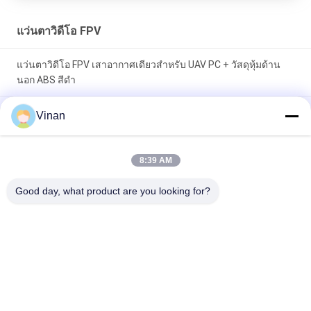
แว่นตาวิดีโอ FPV
แว่นตาวิดีโอ FPV เสาอากาศเดียวสำหรับ UAV PC + วัสดุหุ้มด้าน
นอก ABS สีดำ
0.32 นิ้ว FOV 35 องศา FPV Goggles แว่นตาวิดีโอพร้อมเรซิ่น เลนส์
Vinan
สบาย
แว่นตาวิดีโอ FPV ขนาดใหญ่บิดเบือนขนาดเล็ก Li - แบตเตอรี่
8:39 AM
สำหรับเครื่องมือวิศวกรรม
Good day, what product are you looking for?
หมวดหมู่ยอดนิยม
ทั้งหมด
จอแสดงผลแบบสวม
แว่นตาอัจฉริยะ AR
ศีรษะ
แว่นตาวิดีโออัจฉริยะ 
แว่นตาอัจฉริยะ VR