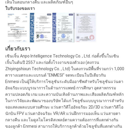
เห็นในตอนกลางคืน และผลิตภัณฑ์อื่นๆ
ใบรับรองของเรา
เกี่ยวกับเรา
เซินเจิ้น Anpo Intelligence Technology Co. , Ltd. ก่อตั้งขึ้นในเซิน
เจิ้นในต้นปี 2557 และก่อตั้งโรงงานของตัวเอง (ตงกวน
Zhiyingshixun Technology Co. , Ltd) ในตงกวนมีพื้นที่รวมกว่า 1,000
ตารางเมตรและแบรนด์ "ENMESI" จดทะเบียนในปีเดียวกัน
Enmesi เป็นผู้ให้บริการโซลูชันระดับมืออาชีพสำหรับโซลูชันแว่นตา
อัจฉริยะแบบบูรณาการในด้านการแพทย์ การศึกษา อุตสาหกรรม
ความปลอดภัย เกม และความบันเทิงด้านภาพและเสียงผลิตภัณฑ์หลัก
ในการวิจัยและพัฒนาของบริษัท ได้แก่ โซลูชั่นแบบบูรณาการสำหรับ
จอแสดงผลแบบสวมศีรษะ แว่นตาวิดีโออัจฉริยะ 2D/3D แว่นตาวิดีโอ
นักบิน FPV แว่นตาอัจฉริยะ VR/AR แว่นฝึกการมองเห็น แว่นสายตา
กลางคืน และโมดูลไมโครดิสเพลย์ตามความต้องการที่แตกต่างกัน
ของลูกค้า Enmesi สามารถให้บริการลูกค้าด้วยโซลูชั่นที่แตกต่างกัน