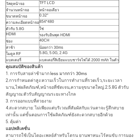
TFT LCD
วัสดุหน้าจอ
จำนวนหน้าจอ
หน้าจอเดียว
0.32"
ขนาดหน้าจอ
854*480
ความละเอียดหน้าจอ
ตัวรับ 5.8G
ใช่
HDMI
รองรับอินพุต HDMI
40CH
ช่อง
ล่าช้า
น้อยกว่า 30ms
5.8G, 5.0G, 2.4G
โมดูล RF
แบตเตอรี่
แบตเตอรี่ลิเธียมแบบชาร์จไฟได้ 2000 mAh ในตัว
คุณสมบัติของสินค้า
1. การรับสายล่าช้ามาก l
ess มากกว่า 30ms
2.การกำหนดค่าสูง:ความเร็วในการทำงานที่รวดเร็ว,ระยะเวลา
นาน,ไฟผลิตภัณฑ์,หน้าจอที่ชัดเจน,ความจุขนาดใหญ่.2.5.8G ตัวรับ
สัญญาณ:ตัวรับสัญญาณระยะทางไกล
3. การออกแบบที่สวยงาม
4.สะดวกสบาย: ไม่เพียงแต่บริเวณที่สัมผัสกับแว่นตาจะรู้สึกสบาย
เท่านั้น แต่ขั้นตอนการใช้ผลิตภัณฑ์ยังสะดวกสบายอีกด้วย
5. คุ้มค่า
แอปพลิเคชั่น
สามารถใช้เป็นไดอะเพลย์สำหรับโดรน ยานพาหนะไร้คนขับ การมอง