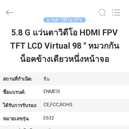
2026
Shenzhen
Anpo
Intelligence
Technology
แว่นตาวิดีโอ FPV
Co.,
Ltd..
All
5.8 G แว่นตาวิดีโอ HDMI FPV
บ้าน
Rights
Reserved.
TFT LCD Virtual 98 '' หมวกกัน
สินค้า
น็อคข้างเดียวหนึ่งหน้าจอ
เกี่ยว
สถานที่กำเนิด:
จีน
กับ
ENMESI
ชื่อแบรนด์:
เรา
CE,FCC,ROHS
ได้รับการรับรอง:
E632
หมายเลขรุ่น:
ทัวร์