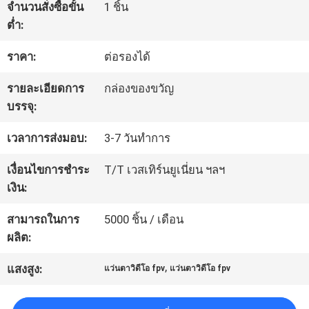
จำนวนสั่งซื้อขั้น
1 ชิ้น
โรงงาน
ต่ำ:
ราคา:
ต่อรองได้
ควบคุม
รายละเอียดการ
กล่องของขวัญ
คุณภาพ
บรรจุ:
เวลาการส่งมอบ:
3-7 วันทำการ
ข่าว
เงื่อนไขการชำระ
T/T เวสเทิร์นยูเนี่ยน ฯลฯ
เงิน:
กรณี
สามารถในการ
5000 ชิ้น / เดือน
ผลิต:
ขอ
,
แสงสูง:
แว่นตาวิดีโอ fpv
แว่นตาวิดีโอ fpv
ใบ