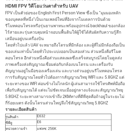
เป็น
HDMI FPV วิดีโอแว่นตาสำหรับ UAV
FPV เป็นตัวย่อของ English First Person View ซึ่งเป็น "มุมมองหลัก
ส่วน
ของบุคคลที่หนึ่ง"เป็นเกมเพลย์ใหม่ที่อิงจากโมเดลการบินด้วย
รีโมทคอนโทรลหรือรุ่นยานพาหนะพร้อมอุปกรณ์ backhaul ของกล้อง
ตัว
ไร้สายและรุ่นควบคุมหน้าจอบนพื้นดินให้ผู้ใช้ได้สัมผัสกับความรู้สึก
เสมือนอยู่บนเครื่องบิน
โดยทั่วไปแล้ว UAV จะหมายถึงโดรนที่มีกล้อง และผู้ที่ไม่มีกล้องถือเป็น
ของเล่นเท่านั้นโดยทั่วไปจะแบ่งออกเป็นสองส่วน ส่วนหนึ่งคือรีโมต
คอนโทรล อีกส่วนหนึ่งคือส่วนแสดงผลซึ่งเสร็จสมบูรณ์โดยโมดูลส่ง
ภาพเครื่องส่งสัญญาณเชื่อมต่อกับกล้องบนโดรน และเครื่องรับ
สัญญาณอยู่ในมือของเครื่องเล่น และบางส่วนอยู่บนรีโมทคอนโทรล
การรับสัญญาณโดยทั่วไปต้องการสัญญาณวิทยุ WIFI และ 5.8GHZ แต่
ระยะทางของ WIFI ค่อนข้างไม่ไกลนัก ผู้เล่นสามารถใช้โทรศัพท์มือถือ
เพื่อรับสัญญาณได้ แต่จะไม่ชัดเจนเมื่ออยู่กลางแจ้งและสัญญาณวิทยุ
5.8GHZ ระยะทางสามารถเข้าถึง 2KMทางที่ดีที่สุดคือถ้าอยู่ในระยะไม่
กี่ร้อยเมตร ดังนั้นโดรนส่วนใหญ่จึงใช้สัญญาณวิทยุ 5.8GHZ
รายละเอียดสินค้า
E632
รุ่นสินค้า
E6
ซีพียู
หน่วยความจำ
แฟลช: 256K