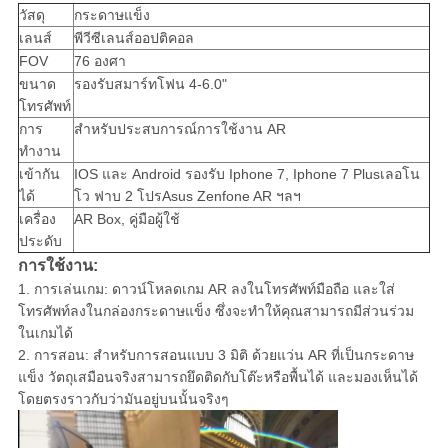
วัสดุ
กระดาษแข็ง
เลนส์
พีวีซีเลนส์ออปติคอล
FOV
76 องศา
ขนาด
รองรับสมาร์ทโฟน 4-6.0"
โทรศัพท์
การ
สำหรับประสบการณ์การใช้งาน AR
ทำงาน
เข้ากัน
IOS และ Android รองรับ Iphone 7, Iphone 7 Plusเลอโน
ได้
โว ฟาบ 2 โปรAsus Zenfone AR ฯลฯ
เครื่อง
AR Box, คู่มือผู้ใช้
ประดับ
การใช้งาน:
1.
การเล่นเกม: ดาวน์โหลดเกม AR ลงในโทรศัพท์มือถือ และใส่
โทรศัพท์ลงในกล่องกระดาษแข็ง ซึ่งจะทำให้คุณสามารถมีส่วนร่วม
ในเกมได้
2. การสอน: สำหรับการสอนแบบ 3 มิติ ด้วยแว่น AR ที่เป็นกระดาษ
แข็ง วัตถุเสมือนจริงสามารถยึดติดกับโต๊ะหรือพื้นได้ และมองเห็นได้
โดยตรงราวกับว่ามันอยู่บนนั้นจริงๆ