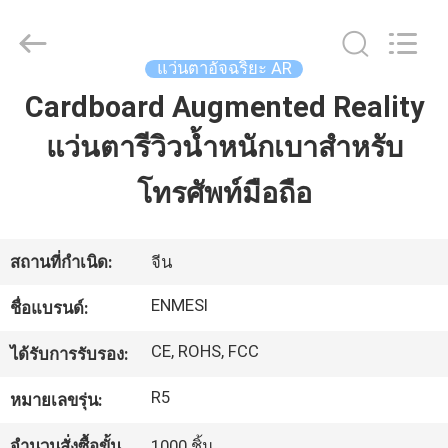
2026
Shenzhen
Anpo
Intelligence
Technology
แว่นตาอัจฉริยะ AR
Co.,
Ltd..
All
Cardboard Augmented Reality
บ้าน
Rights
Reserved.
แว่นตารีวิวน้ำหนักเบาสำหรับ
สินค้า
โทรศัพท์มือถือ
เกี่ยว
สถานที่กำเนิด:
จีน
กับ
ENMESI
ชื่อแบรนด์:
เรา
CE, ROHS, FCC
ได้รับการรับรอง:
R5
หมายเลขรุ่น:
ทัวร์
จำนวนสั่งซื้อขั้น
1000 ชิ้น