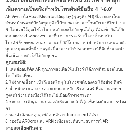
เป็น
แว่นตาอัจฉริยะกล่องกระดาษแข็ง 3D AR ราคาถูก
เพิ่มความเป็นจริงสำหรับโทรศัพท์มือถือ 4 "-6.0"
ส่วน
AR Viwer คือ Head Mounted Display (ชุดหูฟัง AR) ที่ออกแบบใหม่
สำหรับโทรศัพท์มือถือชุดหูฟังนี้มีขนาดเล็กและน้ำหนักเบาดีไซน์แบบ
ตัว
พับได้ช่วยให้คุณใส่ไว้ในกระเป๋าและไปกับคุณได้ทุกที่มันเข้ากันได้กับ
ios, android, windows และอื่น ๆ และรองรับเนื้อหาทั้งหมดใน
โทรศัพท์ของคุณ เช่น ภาพยนตร์ วิดีโอ เกม ฯลฯ สำหรับการเล่นเกมยิง
มุมมองบุคคลที่หนึ่ง ชุดหูฟังนี้สามารถให้ประสบการณ์ที่ดื่มด่ำและน่า
ตื่นเต้นอย่างยิ่งใช้ได้กับทุกคน
คุณสมบัติ:
1. เลนส์ออปติคัล AR คุณภาพสูงเพื่อให้แน่ใจว่าได้ภาพที่สมบูรณ์แบบ
โดยไม่ผิดเพี้ยน
2. ไม่จำกัดเนื้อหา เข้าถึงแอพใด ๆ ในโทรศัพท์ของคุณได้อย่างเต็มที่
3. น้ำหนักเบาและการออกแบบตามหลักสรีรศาสตร์เพื่อความสบาย
สูงสุดใช้งานต่อเนื่องได้โดยไม่เมื่อยล้าทางสายตา
4. ระยะการเฝ้าดูความปลอดภัยที่เหมาะสมที่สุดเพื่อป้องกันอาการปวด
ตา
5. ท่องจำมือของคุณ, เพลิดเพลิน entraninment อิสระ
6. รองรับ ARCore และ ARKit เพื่อยกระดับประสบการณ์ AR
รายละเอียดสินค้า: