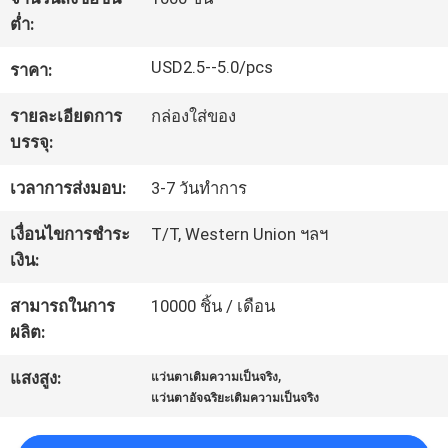
โรงงาน
ต่ำ:
USD2.5--5.0/pcs
ราคา:
ควบคุม
รายละเอียดการ
กล่องใส่ของ
บรรจุ:
คุณภาพ
เวลาการส่งมอบ:
3-7 วันทำการ
ข่าว
เงื่อนไขการชำระ
T/T, Western Union ฯลฯ
เงิน:
กรณี
สามารถในการ
10000 ชิ้น / เดือน
ผลิต:
ขอ
,
แสงสูง:
แว่นตาเติมความเป็นจริง
แว่นตาอัจฉริยะเติมความเป็นจริง
ใบ