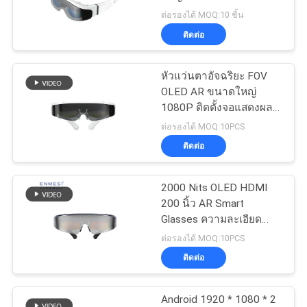
เสนอ
1080P
ต่อรองได้ MOQ:10 ชิ้น
ติดต่อ
ราคา
หัวแว่นตาอัจฉริยะ FOV
SHOPPING
OLED AR ขนาดใหญ่
1080P ติดตั้งจอแสดงผล
ONLINE
USB HDMI TYPE-C
ต่อรองได้ MOQ:10PCS
ติดต่อ
แผนผัง
2000 Nits OLED HDMI
เว็บไซต์
200 นิ้ว AR Smart
Glasses ความละเอียด
1920x1080
ต่อรองได้ MOQ:10PCS
นโยบาย
ติดต่อ
ความ
Android 1920 * 1080 * 2