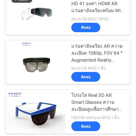
เป็น
HD 41 องศา HDMI AR
แว่นตาอัจฉริยะพร้อม WIFI
ส่วน
และ Bluetooth
ต่อรองได้ MOQ:10PCS
ติดต่อ
ตัว
แว่นตาอัจฉริยะ AR ความ
ละเอียด 1080p, FOV 84 °
Augmented Reality
AMOLED Display AR
ต่อรองได้ MOQ:1 ชิ้น
Helmet
ติดต่อ
โปร่งใส Real 3D AR
Smart Glasses ความ
ละเอียดสูงเพื่อการศึกษา
หน้าจอ OLED
USD550--600/pcs MOQ:1 ชิ้น
ติดต่อ