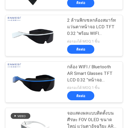
ติดต่อ
โรงงาน
2 ล้านพิกเซลกล้องสมาร์ท
แว่นตาหน้าจอ LCD TFT
ควบคุม
0.32 "พร้อม WIFI
Bluetooth
คุณภาพ
ต่อรองได้ MOQ:1 ชิ้น
ติดต่อ
ข่าว
กล้อง WIFI / Bluetooth
AR Smart Glasses TFT
LCD 0.32 "หน้าจอ
กรณี
Android สำหรับการสอน
ต่อรองได้ MOQ:1 ชิ้น
AR
ติดต่อ
ขอ
จอแสดงผลแบบติดตั้งบน
ใบ
ศีรษะ FOV OLED ขนาด
ใหญ่ แว่นตาอัจฉริยะ AR