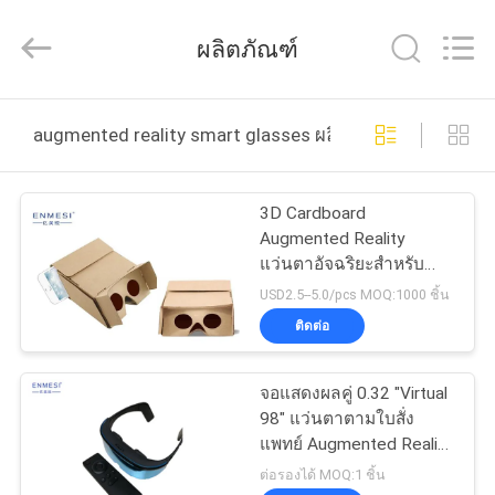
2026
Shenzhen
Anpo
ผลิตภัณฑ์
Intelligence
Technology
Co.,
Ltd..
All
บ้าน
Rights
augmented reality smart glasses ผลิตออนไลน์
Reserved.
สินค้า
3D Cardboard
Augmented Reality
แว่นตาอัจฉริยะสำหรับ
เกี่ยว
โทรศัพท์มือถือ 4 "-6.0"
USD2.5--5.0/pcs MOQ:1000 ชิ้น
ติดต่อ
กับ
เรา
จอแสดงผลคู่ 0.32 "Virtual
98" แว่นตาตามใบสั่ง
แพทย์ Augmented Reality
ทัวร์
สำหรับทหาร
ต่อรองได้ MOQ:1 ชิ้น