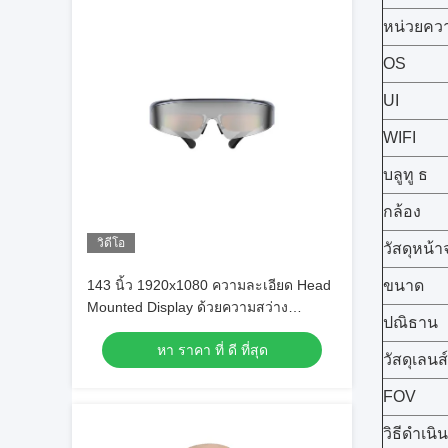
หน่วยคว
OS
UI
WIFI
บลูทู ธ
กล้อง
วิดีโอ
วัสดุหน้า
143 นิ้ว 1920x1080 ความละเอียด Head
ขนาด
Mounted Display ด้วยความสว่าง
ปณิธาน
2000nits และตาขาสี FOV AR 41 °
หา ราคา ที่ ดี ที่สุด
วัสดุเลนส์
FOV
วิธีดำเนิ