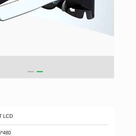
T LCD
4*480