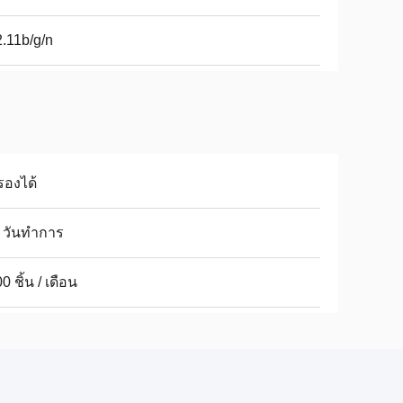
.11b/g/n
รองได้
 วันทำการ
0 ชิ้น / เดือน