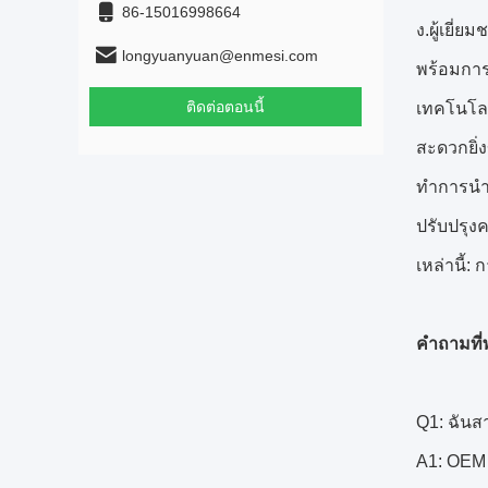
86-15016998664
ง.ผู้เยี่
longyuanyuan@enmesi.com
พร้อมการแ
ติดต่อตอนนี้
เทคโนโลย
สะดวกยิ่
ทำการนำท
ปรับปรุง
เหล่านี้
คำถามที่
Q1: ฉันส
A1: OEM 