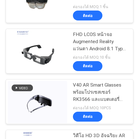
เสนอ
Cinema ที่ใช้กับ Android
ต่อรองได้ MOQ:1 ชิ้น
5.1
ติดต่อ
ราคา
101
โมดูลแสดงผลขนาด
FHD LCOS หน้าจอ
SHOPPING
Augmented Reality
เล็ก
แว่นตา Android 8.1 Type
ONLINE
C อินเทอร์เฟซพร้อมกล้อง
ต่อรองได้ MOQ:10 ชิ้น
ติดต่อ
แผนผัง
V40 AR Smart Glasses
เว็บไซต์
10
พร้อมโปรเซสเซอร์
แว่นตาวิดีโอสำหรับ
RK3566 และแบตเตอรี่
ขนาด 6000mAh ขนาด
ต่อรองได้ MOQ:10PCS
นโยบาย
โรงละครเคลื่อนที่
2GB RAM 75° FOV
ติดต่อ
ความ
วิดีโอ HD 3D อัจฉริยะ AR