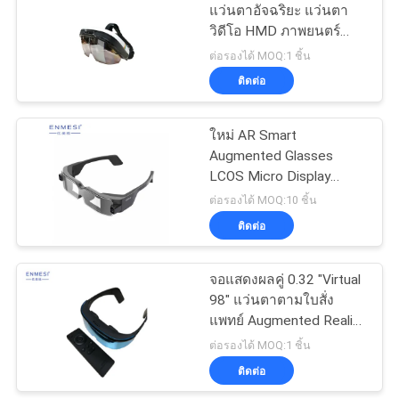
เป็น
แว่นตาอัจฉริยะ แว่นตา
วิดีโอ HMD ภาพยนตร์
ส่วน
78
เคลื่อนที่พร้อม WIFI
ต่อรองได้ MOQ:1 ชิ้น
ติดต่อ
ตัว
แว่นตา FPV Drone
ใหม่ AR Smart
Augmented Glasses
LCOS Micro Display
ความละเอียด 1920 *
ต่อรองได้ MOQ:10 ชิ้น
1080 * 2 พร้อม WIFI / BT
ติดต่อ
17
จอแสดงผลคู่ 0.32 "Virtual
แว่นตาวิดีโอ FPV
98" แว่นตาตามใบสั่ง
แพทย์ Augmented Reality
สำหรับทหาร
ต่อรองได้ MOQ:1 ชิ้น
ติดต่อ