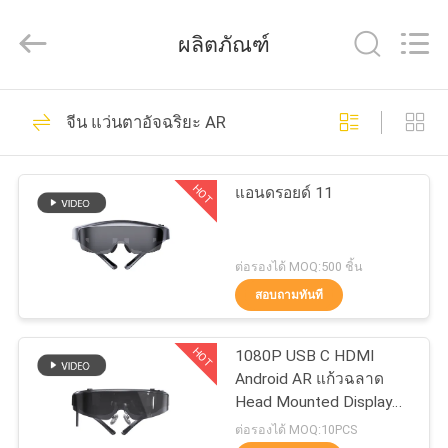
2026
Shenzhen
Anpo
ผลิตภัณฑ์
Intelligence
Technology
Co.,
Ltd..
All
87
บ้าน
Rights
จีน แว่นตาอัจฉริยะ AR
Reserved.
แว่นตาอัจฉริยะ AR
สินค้า
HOT
แอนดรอยด์ 11
เกี่ยว
ต่อรองได้ MOQ:500 ชิ้น
สอบถามทันที
กับ
92
จอแสดงผลแบบสวม
เรา
HOT
1080P USB C HDMI
Android AR แก้วฉลาด
ศีรษะ
Head Mounted Display
ทัวร์
WIFI และ Bluetooth
ต่อรองได้ MOQ:10PCS