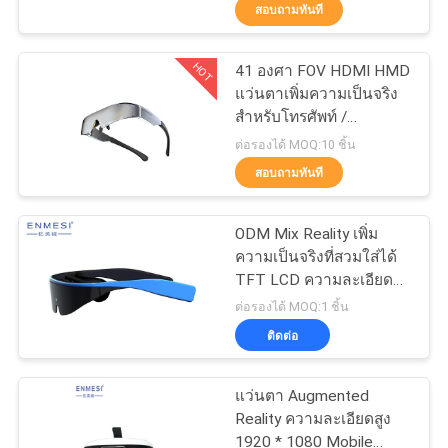
สอบถามทันที
โรงงาน
HOT
41 องศา FOV HDMI HMD
37
แว่นตาเพิ่มความเป็นจริง
ควบคุม
แว่นตาวิดีโออัจฉริยะ
สำหรับโทรศัพท์ /
คอมพิวเตอร์
คุณภาพ
ต่อรองได้ MOQ:10 ชิ้น
3 มิติ
สอบถามทันที
ข่าว
ODM Mix Reality เพิ่ม
ความเป็นจริงที่สวมใส่ได้
TFT LCD ความละเอียดสูง
กรณี
28
Android 5.1
ต่อรองได้ MOQ:1 ชิ้น
ติดต่อ
แว่นตาอัจฉริยะ VR
ขอ
แว่นตา Augmented
ใบ
Reality ความละเอียดสูง
1920 * 1080 Mobile