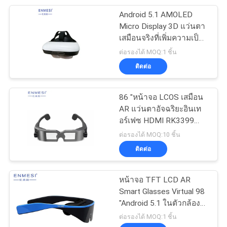
Android 5.1 AMOLED
17
Micro Display 3D แว่นตา
แว่นตาฝึกอบรมวิสัย
เสมือนจริงที่เพิ่มความเป็น
จริงเสมือน AR ชุดหูฟัง
ต่อรองได้ MOQ:1 ชิ้น
ทัศน์
ติดต่อ
86 "หน้าจอ LCOS เสมือน
AR แว่นตาอัจฉริยะอินเท
อร์เฟซ HDMI RK3399
54
128 G TF Card
ต่อรองได้ MOQ:10 ชิ้น
ติดต่อ
แว่นตาอัจฉริยะบลูทูธ
หน้าจอ TFT LCD AR
Smart Glasses Virtual 98
"Android 5.1 ในตัวกล้อง
200 ล้าน
ต่อรองได้ MOQ:1 ชิ้น